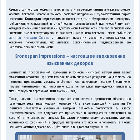
Среди огромного разнообразия качественного и надежного ламината отдельно следует
отметить покрытие, которое в точности повторяет натуральный художественный паркет.
Коллекция
Kronospan Impressions
позволяет создать в обустраиваемом помещении
действительно изысканный и дизайнерски презентабельный пол, который при этом
обладает отменными показателями долговечности. Поэтому, если для вас первостепенное
значение имеют эксплуатационные показатели напольного покрытия, - смело выбирайте
ламинат Kronospan. Отзывы
о напольном покрытии указанного производителя в
основном положительные, что является дополнительным подтверждением его
непревзойденной практичности.
Kronospan Impressions – настоящее вдохновение
изысканных декоров
Ламинат из представленной коллекции в точности имитирует натуральный паркет
уложенный «елочкой». При этом каждая панель визуально разделена на две части, что
позволяет производить укладку в обычном или шахматном порядке. В отличие от
паркета, ламинированную напольную доску не придется периодически циклевать,
чтобы вернуть ей первоначальный внешний вид.
Также, наличие высокопрочного защитного слоя отлично противостоит образованию
различного рода механических повреждений, в виде потертостей и царапин. По
данному показателю указанный материал полностью соответствует 32 классу
износоустойчивости, что допускает его применение в коммерческих помещениях со
средней интенсивностью нагрузок. Благодаря минимальному содержанию летучих
органических соединений в структуре материала его можно использовать в любых
комнатах частных домовладений, без риска для здоровья окружающих.