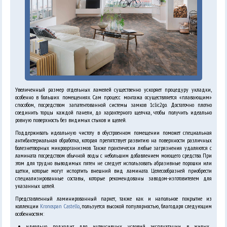
Увеличенный размер отдельных ламелей существенно ускоряет процедуру укладки,
особенно в больших помещениях. Сам процесс монтажа осуществляется «плавающим»
способом, посредством запатентованной системы замков 1clic2go. Достаточно плотно
соединить торцы каждой панели, до характерного щелчка, чтобы получить идеально
ровную поверхность без видимых стыков и щелей.
Поддерживать идеальную чистоту в обустроенном помещении поможет специальная
антибактериальная обработка, которая препятствует развитию на поверхности различных
болезнетворных микроорганизмов. Также практически любые загрязнения удаляются с
ламината посредством обычной воды с небольшим добавлением моющего средства. При
этом для трудно выводимых пятен не следует использовать абразивные порошки или
щетки, которые могут испортить внешний вид ламината. Целесообразней приобрести
специализированные составы, которые рекомендованы заводом-изготовителем для
указанных целей.
Представленный ламинированный паркет, также как и напольное покрытие из
коллекции
Kronospan Castello
, пользуется высокой популярностью, благодаря следующим
особенностям:
идеально подходит для интенсивных условий эксплуатации в жилых