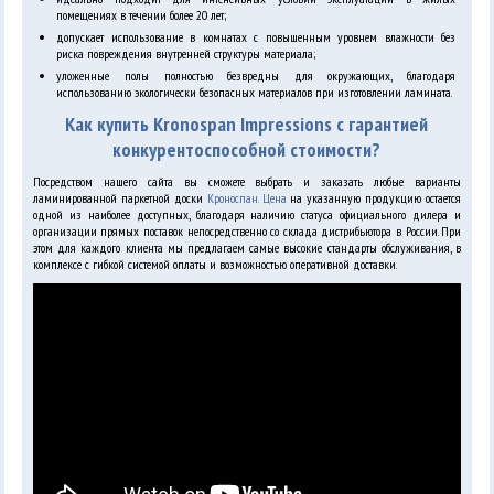
помещениях в течении более 20 лет;
допускает использование в комнатах с повышенным уровнем влажности без
риска повреждения внутренней структуры материала;
уложенные полы полностью безвредны для окружающих, благодаря
использованию экологически безопасных материалов при изготовлении ламината.
Как купить Kronospan Impressions с гарантией
конкурентоспособной стоимости?
Посредством нашего сайта вы сможете выбрать и заказать любые варианты
ламинированной паркетной доски
Кроноспан. Цена
на указанную продукцию остается
одной из наиболее доступных, благодаря наличию статуса официального дилера и
организации прямых поставок непосредственно со склада дистрибьютора в России. При
этом для каждого клиента мы предлагаем самые высокие стандарты обслуживания, в
комплексе с гибкой системой оплаты и возможностью оперативной доставки.