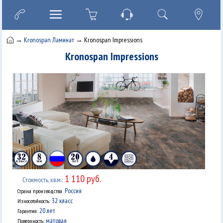
→
Kronospan Ламинат
→ Kronospan Impressions
Kronospan Impressions
1 110 руб.
Стоимость, кв.м.:
Россия
Страна производства:
32 класс
Износотойкость:
20 лет
Гарантия:
матовая
Поверхность: