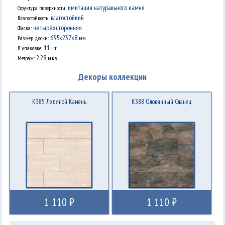
имитация натурального камня
Структура поверхности:
влагостойкий
Влагостойкость:
четырёхсторонняя
Фаска:
635x237x8
Размер доски:
мм
11
В упаковке:
шт.
2.28
Метраж:
м.кв.
Декоры коллекции
K385 Ледяной Камень
K388 Оловянный Сланец
1 110 ₽
1 110 ₽