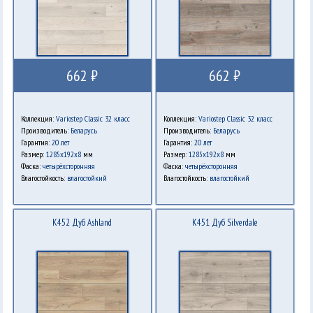
662 ₽
662 ₽
Коллекция:
Variostep Classic 32 класс
Коллекция:
Variostep Classic 32 класс
Производитель:
Беларусь
Производитель:
Беларусь
Гарантия:
20 лет
Гарантия:
20 лет
Размер:
1285x192x8
мм
Размер:
1285x192x8
мм
Фаска:
четырёхсторонняя
Фаска:
четырёхсторонняя
Влагостойкость:
влагостойкий
Влагостойкость:
влагостойкий
K452 Дуб Ashland
K451 Дуб Silverdale