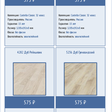
Коллекция:
Castello Classic 32 класс
Коллекция:
Castello Classic 32 класс
Производитель:
Россия
Производитель:
Россия
Гарантия:
15 лет
Гарантия:
15 лет
Размер:
1285х192х8
мм
Размер:
1285х192х8
мм
Фаска:
без фаски
Фаска:
без фаски
Влагостойкость:
влагостойкий
Влагостойкость:
влагостойкий
4282 Дуб Рейкьявик
5236 Дуб Гренландский
575 ₽
575 ₽