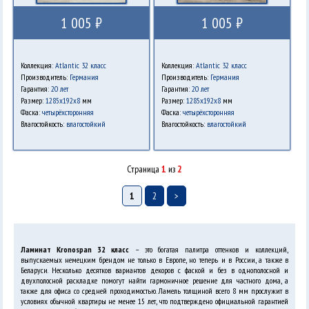
1 005 ₽
1 005 ₽
Коллекция:
Atlantic 32 класс
Коллекция:
Atlantic 32 класс
Производитель:
Германия
Производитель:
Германия
Гарантия:
20 лет
Гарантия:
20 лет
Размер:
1285х192х8
мм
Размер:
1285х192х8
мм
Фаска:
четырёхсторонняя
Фаска:
четырёхсторонняя
Влагостойкость:
влагостойкий
Влагостойкость:
влагостойкий
Страница
1
из
2
1
2
>
Ламинат Kronospan 32 класс
– это богатая палитра оттенков и коллекций,
выпускаемых немецким брендом не только в Европе, но теперь и в России, а также в
Беларуси. Несколько десятков вариантов декоров с фаской и без в однополосной и
двухполосной раскладке помогут найти гармоничное решение для частного дома, а
также для офиса со средней проходимостью. Ламель толщиной всего 8 мм прослужит в
условиях обычной квартиры не менее 15 лет, что подтверждено официальной гарантией