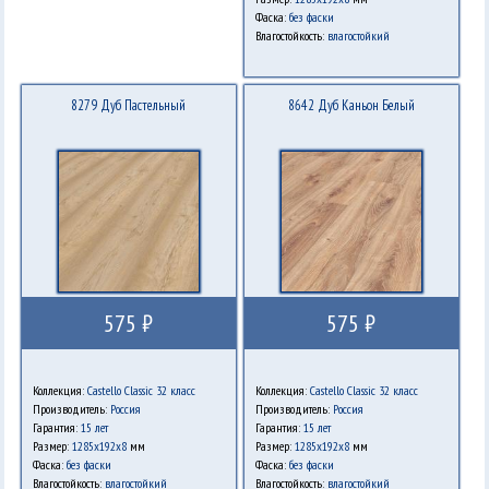
Фаска:
без фаски
Влагостойкость:
влагостойкий
8279 Дуб Пастельный
8642 Дуб Каньон Белый
575 ₽
575 ₽
Коллекция:
Castello Classic 32 класс
Коллекция:
Castello Classic 32 класс
Производитель:
Россия
Производитель:
Россия
Гарантия:
15 лет
Гарантия:
15 лет
Размер:
1285х192х8
мм
Размер:
1285х192х8
мм
Фаска:
без фаски
Фаска:
без фаски
Влагостойкость:
влагостойкий
Влагостойкость:
влагостойкий