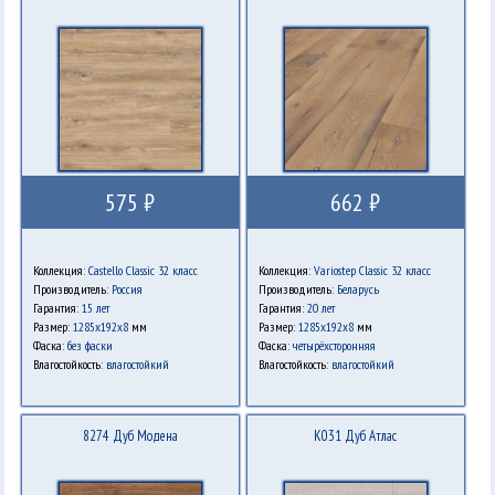
575 ₽
662 ₽
Коллекция:
Castello Classic 32 класс
Коллекция:
Variostep Classic 32 класс
Производитель:
Россия
Производитель:
Беларусь
Гарантия:
15 лет
Гарантия:
20 лет
Размер:
1285х192х8
мм
Размер:
1285x192x8
мм
Фаска:
без фаски
Фаска:
четырёхсторонняя
Влагостойкость:
влагостойкий
Влагостойкость:
влагостойкий
8274 Дуб Модена
K031 Дуб Атлас