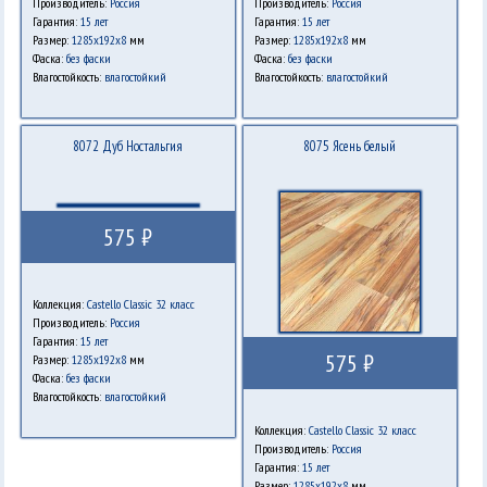
Производитель:
Россия
Производитель:
Россия
Гарантия:
15 лет
Гарантия:
15 лет
Размер:
1285х192х8
мм
Размер:
1285х192х8
мм
Фаска:
без фаски
Фаска:
без фаски
Влагостойкость:
влагостойкий
Влагостойкость:
влагостойкий
8072 Дуб Ностальгия
8075 Ясень белый
575 ₽
Коллекция:
Castello Classic 32 класс
Производитель:
Россия
Гарантия:
15 лет
575 ₽
Размер:
1285х192х8
мм
Фаска:
без фаски
Влагостойкость:
влагостойкий
Коллекция:
Castello Classic 32 класс
Производитель:
Россия
Гарантия:
15 лет
Размер:
1285х192х8
мм