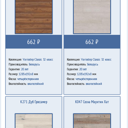
662 ₽
662 ₽
Коллекция:
Variostep Classic 32 класс
Коллекция:
Variostep Classic 32 класс
Производитель:
Беларусь
Производитель:
Беларусь
Гарантия:
20 лет
Гарантия:
20 лет
Размер:
1285x192x8
мм
Размер:
1285x192x8
мм
Фаска:
четырёхсторонняя
Фаска:
четырёхсторонняя
Влагостойкость:
влагостойкий
Влагостойкость:
влагостойкий
K271 Дуб Гроссамер
K047 Сосна Маунтин Хат