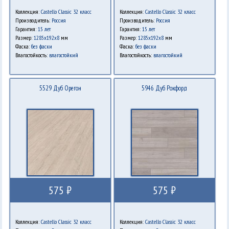
Коллекция:
Castello Classic 32 класс
Коллекция:
Castello Classic 32 класс
Производитель:
Россия
Производитель:
Россия
Гарантия:
15 лет
Гарантия:
15 лет
Размер:
1285х192х8
мм
Размер:
1285х192х8
мм
Фаска:
без фаски
Фаска:
без фаски
Влагостойкость:
влагостойкий
Влагостойкость:
влагостойкий
5529 Дуб Орегон
5946 Дуб Рокфорд
575 ₽
575 ₽
Коллекция:
Castello Classic 32 класс
Коллекция:
Castello Classic 32 класс