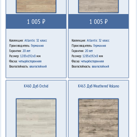
1 005 ₽
1 005 ₽
Коллекция:
Atlantic 32 класс
Коллекция:
Atlantic 32 класс
Производитель:
Германия
Производитель:
Германия
Гарантия:
20 лет
Гарантия:
20 лет
Размер:
1285х192х8
мм
Размер:
1285х192х8
мм
Фаска:
четырёхсторонняя
Фаска:
четырёхсторонняя
Влагостойкость:
влагостойкий
Влагостойкость:
влагостойкий
K460 Дуб Orchid
K463 Дуб Weathered Volcano