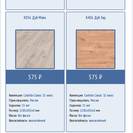
K056 Дуб Мэйн
K406 Дуб Эвр
575 ₽
575 ₽
Коллекция:
Castello Classic 32 класс
Коллекция:
Castello Classic 32 класс
Производитель:
Россия
Производитель:
Россия
Гарантия:
15 лет
Гарантия:
15 лет
Размер:
1285х192х8
мм
Размер:
1285х192х8
мм
Фаска:
без фаски
Фаска:
без фаски
Влагостойкость:
влагостойкий
Влагостойкость:
влагостойкий