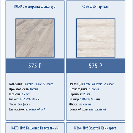
K039 Сильверсайд Дрифтвуд
K396 Дуб Парящий
575 ₽
575 ₽
Коллекция:
Castello Classic 32 класс
Коллекция:
Castello Classic 32 класс
Производитель:
Россия
Производитель:
Россия
Гарантия:
15 лет
Гарантия:
15 лет
Размер:
1285х192х8
мм
Размер:
1285х192х8
мм
Фаска:
без фаски
Фаска:
без фаски
Влагостойкость:
влагостойкий
Влагостойкость:
влагостойкий
K470 Дуб Кашемир Натуральный
K264 Дуб Золотой Хаммервуд