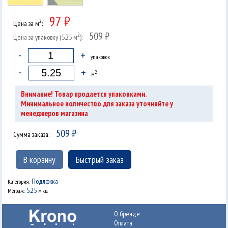
97 ₽
2
Цена за м
:
509 ₽
2
Цена за упаковку (5.25 м
):
-
+
упаковок
-
+
2
м
Внимание! Товар продается упаковками.
Минимальное количество для заказа уточняйте у
менеджеров магазина
509
₽
Сумма заказа:
В корзину
Быстрый заказ
Подложка
Категория:
5.25
Метраж:
м.кв.
О бренде
Оплата