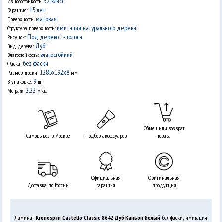
32 класс
Износостойкость:
15 лет
Гарантия:
матовая
Поверхность:
имитация натурального дерева
Структура поверхности:
Под дерево 1-полоса
Рисунок:
Дуб
Вид дерева:
влагостойкий
Влагостойкость:
без фаски
Фаска:
1285х192х8
Размер доски:
мм
9
В упаковке:
шт.
2.22
Метраж:
м.кв.
Обмен или возврат
Самовывоз в Москве
Подбор аксессуаров
товара
Официальная
Оригинальная
Доставка по России
гарантия
продукция
Ламинат
Kronospan Castello Classic 8642 Дуб Каньон Белый
без фаски, имитация