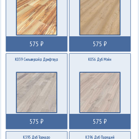
575 ₽
575 ₽
K039 Сильверсайд Дрифтвуд
K056 Дуб Мэйн
575 ₽
575 ₽
K395 Дуб Торнадо
K396 Дуб Парящий