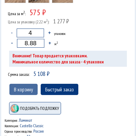
575 ₽
2
Цена за м
:
1 277 ₽
2
Цена за упаковку (2.22 м
):
-
+
упаковок
-
+
2
м
Внимание! Товар продается упаковками.
4
Минимальное количество для заказа -
упаковки
5 108
₽
Сумма заказа:
В корзину
Быстрый заказ
ПОДОБРАТЬ ПОДЛОЖКУ
Ламинат
Категория:
Castello Classic
Коллекция:
Россия
Страна производства: