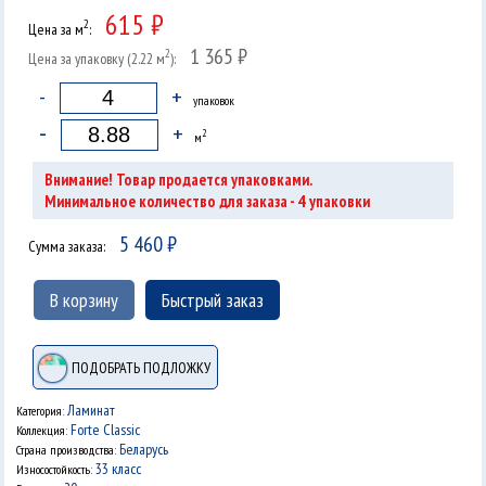
615 ₽
2
Цена за м
:
1 365 ₽
2
Цена за упаковку (2.22 м
):
-
+
упаковок
-
+
2
м
Внимание! Товар продается упаковками.
4
Минимальное количество для заказа -
упаковки
5 460
₽
Сумма заказа:
В корзину
Быстрый заказ
ПОДОБРАТЬ ПОДЛОЖКУ
Ламинат
Категория:
Forte Classic
Коллекция:
Беларусь
Страна производства:
33 класс
Износостойкость: