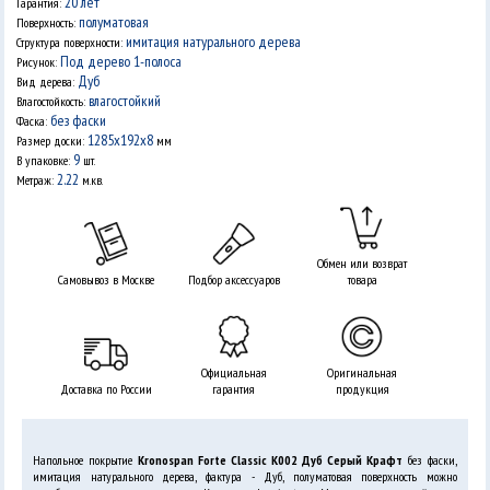
20 лет
Гарантия:
полуматовая
Поверхность:
имитация натурального дерева
Структура поверхности:
Под дерево 1-полоса
Рисунок:
Дуб
Вид дерева:
влагостойкий
Влагостойкость:
без фаски
Фаска:
1285x192x8
Размер доски:
мм
9
В упаковке:
шт.
2.22
Метраж:
м.кв.
Обмен или возврат
Самовывоз в Москве
Подбор аксессуаров
товара
Официальная
Оригинальная
Доставка по России
гарантия
продукция
Напольное покрытие
Kronospan Forte Classic K002 Дуб Серый Крафт
без фаски,
имитация натурального дерева, фактура - Дуб, полуматовая поверхность можно