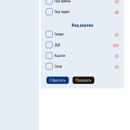
Под камень
(2)
Под паркет
(8)
Вид дерева
Гикори
(2)
Дуб
(63)
Каштан
(3)
Сосна
(2)
Сбросить
Показать