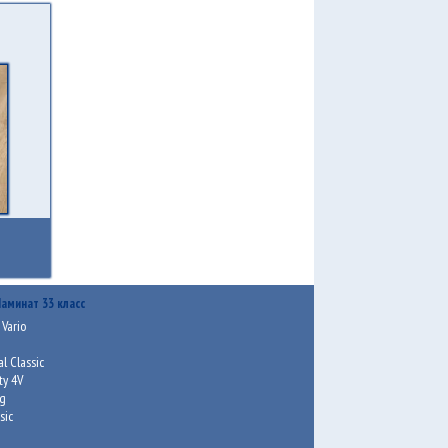
аминат 33 класс
Vario
c
l Classic
ty 4V
ng
sic