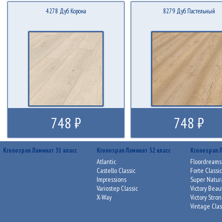
4278 Дуб Корона
8279 Дуб Пастельный
748 ₽
748 ₽
Kronospan Ламинат 31 класс
Kronospan Ламинат 32 класс
Kronospan Л
Atlantic
Floordreams 
Castello Classic
Forte Classi
Impressions
Super Natura
Variostep Classic
Victory Beau
X-Way
Victory Stro
Vintage Clas