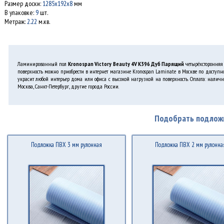
Размер доски:
1285x192x8
мм
В упаковке:
9
шт.
Метраж:
2.22
м.кв.
Ламинированный пол
Kronospan Victory Beauty 4V K396 Дуб Парящий
четырёхсторонняя 
поверхность можно приобрести в интернет магазине Kronospan Laminate в Москве по доступно
украсит любой интерьер дома или офиса с высокой нагрузкой на поверхность. Оплата: налич
Москва, Санкт-Петербург, другие города России.
Подобрать подлож
Подложка ПВХ 3 мм рулонная
Подложка ПВХ 2 мм рулонна