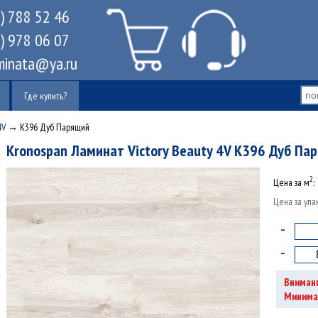
) 788 52 46
) 978 06 07
minata@ya.ru
Где купить?
4V
→ K396 Дуб Парящий
Kronospan Ламинат Victory Beauty 4V K396 Дуб Па
2
Цена за м
:
Цена за упа
-
-
Внимани
Минимал