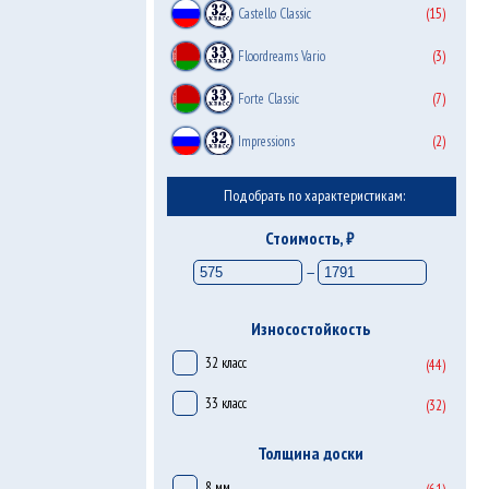
Castello Classic
(15)
Floordreams Vario
(3)
Forte Classic
(7)
Impressions
(2)
Super Natural Classic
(9)
Подобрать по характеристикам:
Variostep Classic
(5)
Стоимость, ₽
Victory Beauty 4V
(3)
—
Victory Strong
(6)
Износостойкость
Vintage Classic
(4)
32 класс
(44)
33 класс
(32)
Толщина доски
8 мм