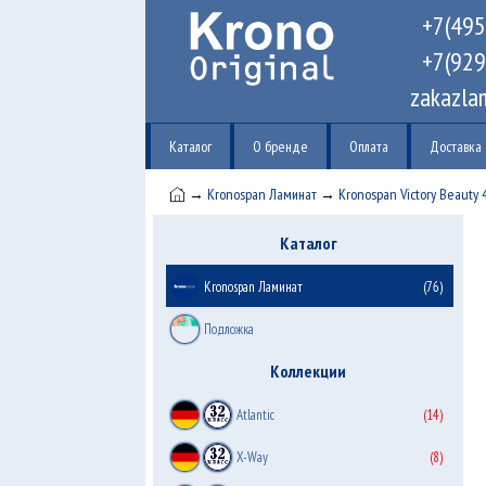
+7(495
+7(929
zakazla
Каталог
О бренде
Оплата
Доставка
→
Kronospan Ламинат
→
Kronospan Victory Beauty 
Каталог
Kronospan Ламинат
(76)
Подложка
Коллекции
Atlantic
(14)
X-Way
(8)