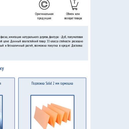
Оригинальная
Обмен или
продукция
возврат товара
фаска, имитация натурального дерева, фактура - Дуб, полуматовая
й цене. Данный влагостойкий товар 33 класса стойкости роскошно
ный и безналичный расчёт, возможна покупка в кредит. Доставка:
ку
я
Подложка Solid 2 мм гармошка