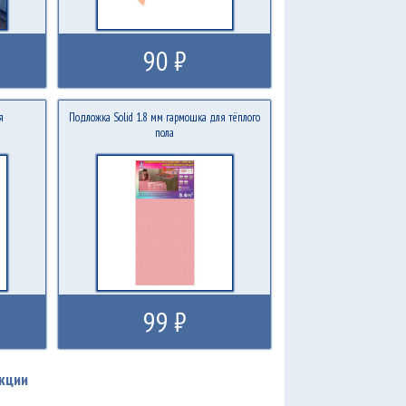
90 ₽
я
Подложка Solid 1.8 мм гармошка для тёплого
пола
99 ₽
кции