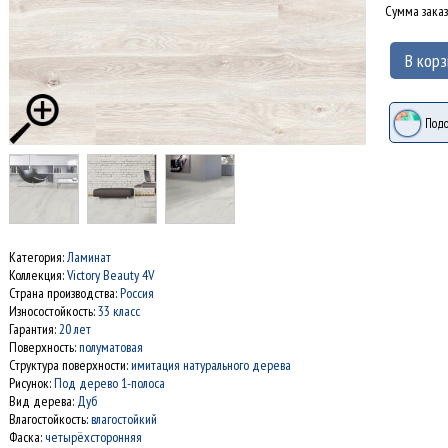
Сумма заказ
В корз
Подо
Категория:
Ламинат
Коллекция:
Victory Beauty 4V
Страна производства:
Россия
Износостойкость:
33 класс
Гарантия:
20 лет
Поверхность:
полуматовая
Структура поверхности:
имитация натурального дерева
Рисунок:
Под дерево 1-полоса
Вид дерева:
Дуб
Влагостойкость:
влагостойкий
Фаска:
четырёхсторонняя