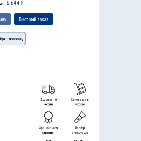
6 644
₽
а:
ину
Быстрый заказ
брать подложку
Доставка по
Самовывоз в
России
Москве
Официальная
Подбор
гарантия
аксессуаров