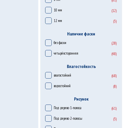
(61)
10 мм
(12)
12 мм
(3)
Наличие фаски
без фаски
(28)
четырёхсторонняя
(48)
Влагостойкость
влагостойкий
(68)
водостойкий
(8)
Рисунок
Под дерево 1-полоса
(61)
Под дерево 2-полосы
(3)