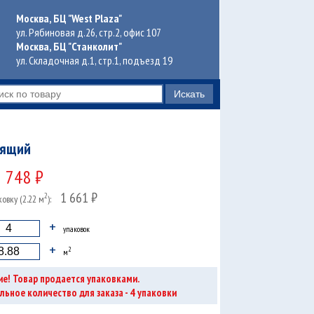
Москва, БЦ "West Plaza"
ул. Рябиновая д.26, стр.2, офис 107
Москва, БЦ "Станколит"
ул. Складочная д.1, стр.1, подъезд 19
рящий
748 ₽
1 661 ₽
2
ковку (2.22 м
):
+
упаковок
+
2
м
е! Товар продается упаковками.
4
ьное количество для заказа -
упаковки