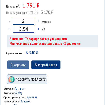
1 791 ₽
2
Цена за м
:
3 170 ₽
2
Цена за упаковку (1.77 м
):
-
+
упаковок
-
+
2
м
Внимание! Товар продается упаковками.
2
Минимальное количество для заказа -
упаковки
6 340
₽
Сумма заказа:
В корзину
Быстрый заказ
ПОДОБРАТЬ ПОДЛОЖКУ
Ламинат
Категория:
X-Way
Коллекция:
Германия
Страна производства:
32 класс
Износостойкость: