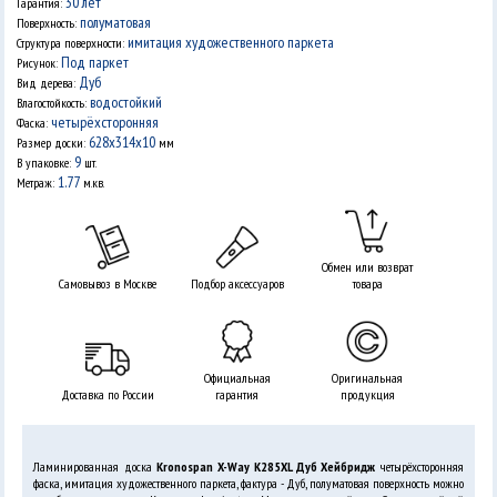
30 лет
Гарантия:
полуматовая
Поверхность:
имитация художественного паркета
Структура поверхности:
Под паркет
Рисунок:
Дуб
Вид дерева:
водостойкий
Влагостойкость:
четырёхсторонняя
Фаска:
628x314x10
Размер доски:
мм
9
В упаковке:
шт.
1.77
Метраж:
м.кв.
Обмен или возврат
Самовывоз в Москве
Подбор аксессуаров
товара
Официальная
Оригинальная
Доставка по России
гарантия
продукция
Ламинированная доска
Kronospan X-Way K285XL Дуб Хейбридж
четырёхсторонняя
фаска, имитация художественного паркета, фактура - Дуб, полуматовая поверхность можно