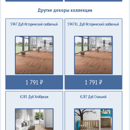
Другие декоры коллекции
5947 Дуб Исторический cкобленый
5947XL Дуб Исторический cкобленый
1 791 ₽
1 791 ₽
K285 Дуб Хейбридж
K287 Дуб Стальной