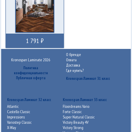
1 791 ₽
О бренде
Kronospan Laminate 2026
Оплата
Доставка
Политика
Где купить?
конфиденциальности
Публичная оферта
Kronospan Ламинат 31 класс
Kronospan Ламинат 32 класс
Kronospan Ламинат 33 класс
Atlantic
Floordreams Vario
Castello Classic
Forte Classic
Impressions
Super Natural Classic
Variostep Classic
Victory Beauty 4V
X-Way
Victory Strong