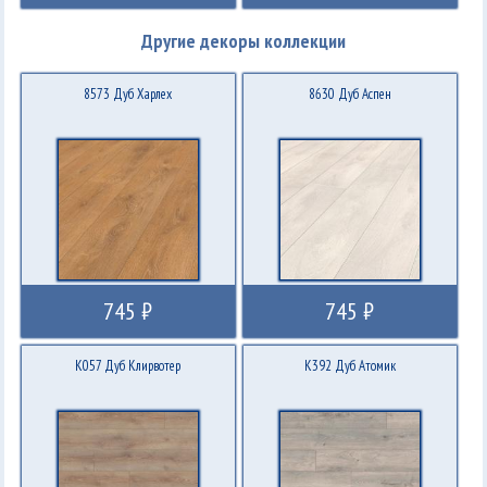
Другие декоры коллекции
8573 Дуб Харлех
8630 Дуб Аспен
745 ₽
745 ₽
K057 Дуб Клирвотер
K392 Дуб Атомик