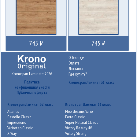
745 ₽
745 ₽
О бренде
Оплата
Доставка
Kronospan Laminate 2026
Где купить?
Политика
Kronospan Ламинат 31 класс
конфиденциальности
Публичная оферта
Kronospan Ламинат 32 класс
Kronospan Ламинат 33 класс
Atlantic
Floordreams Vario
Castello Classic
Forte Classic
Impressions
Super Natural Classic
Variostep Classic
Victory Beauty 4V
X-Way
Victory Strong