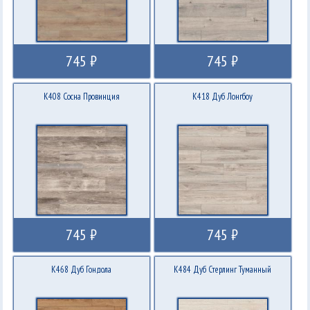
745 ₽
745 ₽
K408 Сосна Провинция
K418 Дуб Лонгбоу
745 ₽
745 ₽
K468 Дуб Гондола
K484 Дуб Стерлинг Туманный