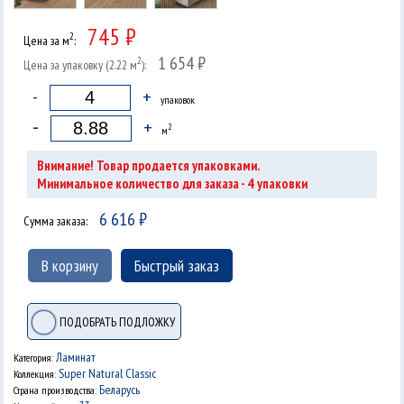
745 ₽
2
Цена за м
:
1 654 ₽
2
Цена за упаковку (2.22 м
):
-
+
упаковок
-
+
2
м
Внимание! Товар продается упаковками.
4
Минимальное количество для заказа -
упаковки
6 616
₽
Сумма заказа:
В корзину
Быстрый заказ
ПОДОБРАТЬ ПОДЛОЖКУ
Ламинат
Категория:
Super Natural Classic
Коллекция:
Беларусь
Страна производства: