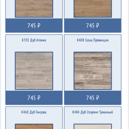
745 ₽
745 ₽
K392 Дуб Атомик
K408 Сосна Провинция
745 ₽
745 ₽
K468 Дуб Гондола
K484 Дуб Стерлинг Туманный