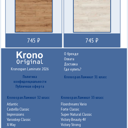
745 ₽
745 ₽
О бренде
Оплата
Доставка
Kronospan Laminate 2026
Где купить?
Политика
Kronospan Ламинат 31 класс
конфиденциальности
Публичная оферта
Kronospan Ламинат 32 класс
Kronospan Ламинат 33 класс
Atlantic
Floordreams Vario
Castello Classic
Forte Classic
Impressions
Super Natural Classic
Variostep Classic
Victory Beauty 4V
X-Way
Victory Strong