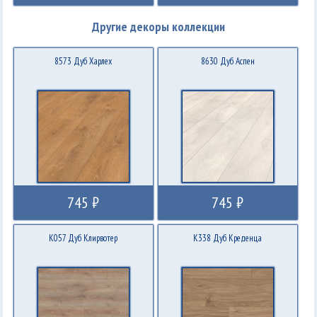
Другие декоры коллекции
8573 Дуб Харлех
8630 Дуб Аспен
745 ₽
745 ₽
K057 Дуб Клирвотер
K338 Дуб Креденца