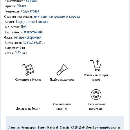
33 класс
Износостойкость:
20 лет
Гарантия:
полуматовая
Поверхность:
имитация натурального дерева
Структура поверхности:
Под дерево 1-полоса
Рисунок:
Дуб
Вид дерева:
влагостойкий
Влагостойкость:
четырёхсторонняя
Фаска:
1285x192x8
Размер доски:
мм
9
В упаковке:
шт.
2.22
Метраж:
м.кв.
Обмен или возврат
Самовывоз в Москве
Подбор аксессуаров
товара
Официальная
Оригинальная
Доставка по России
гарантия
продукция
Ламинат
Kronospan Super Natural Classic K418 Дуб Лонгбоу
четырёхсторонняя