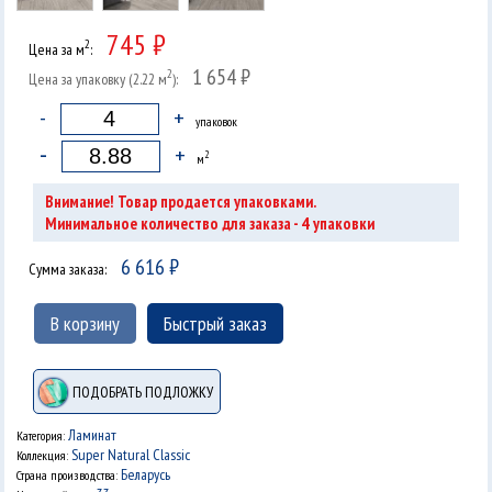
745 ₽
2
Цена за м
:
1 654 ₽
2
Цена за упаковку (2.22 м
):
-
+
упаковок
-
+
2
м
Внимание! Товар продается упаковками.
4
Минимальное количество для заказа -
упаковки
6 616
₽
Сумма заказа:
В корзину
Быстрый заказ
ПОДОБРАТЬ ПОДЛОЖКУ
Ламинат
Категория:
Super Natural Classic
Коллекция:
Беларусь
Страна производства: