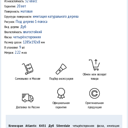
32 класс
Износостойкость:
20 лет
Гарантия:
матовая
Поверхность:
имитация натурального дерева
Структура поверхности:
Под дерево 1-полоса
Рисунок:
Дуб
Вид дерева:
влагостойкий
Влагостойкость:
четырёхсторонняя
Фаска:
1285х192х8
Размер доски:
мм
9
В упаковке:
шт.
2.22
Метраж:
м.кв.
Обмен или возврат
Самовывоз в Москве
Подбор аксессуаров
товара
Официальная
Оригинальная
Доставка по России
гарантия
продукция
Kronospan Atlantic K451 Дуб Silverdale
четырёхсторонняя фаска, имитация