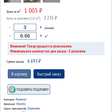
1 005 ₽
2
Цена за м
:
2 231 ₽
2
Цена за упаковку (2.22 м
):
-
+
упаковок
-
+
2
м
Внимание! Товар продается упаковками.
3
Минимальное количество для заказа -
упаковки
6 693
₽
Сумма заказа:
В корзину
Быстрый заказ
ПОДОБРАТЬ ПОДЛОЖКУ
Ламинат
Категория:
Atlantic
Коллекция:
Германия
Страна производства: