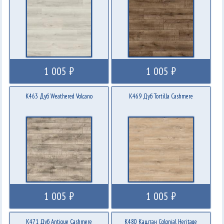
1 005 ₽
1 005 ₽
K463 Дуб Weathered Volcano
K469 Дуб Tortilla Cashmere
1 005 ₽
1 005 ₽
K471 Дуб Antique Cashmere
K480 Каштан Colonial Heritage