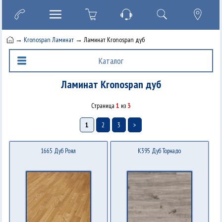
→
Kronospan Ламинат
→ Ламинат Kronospan дуб
Каталог
Ламинат Kronospan дуб
Страница
1
из
3
1
2
3
>
1665 Дуб Роял
K395 Дуб Торнадо