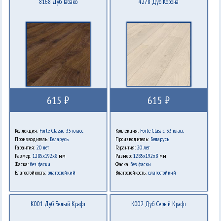
8168 Дуб Табако
4278 Дуб Корона
615 ₽
615 ₽
Коллекция:
Forte Classic 33 класс
Коллекция:
Forte Classic 33 класс
Производитель:
Беларусь
Производитель:
Беларусь
Гарантия:
20 лет
Гарантия:
20 лет
Размер:
1285x192x8
мм
Размер:
1285x192x8
мм
Фаска:
без фаски
Фаска:
без фаски
Влагостойкость:
влагостойкий
Влагостойкость:
влагостойкий
K001 Дуб Белый Крафт
K002 Дуб Серый Крафт