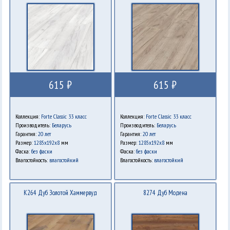
615 ₽
615 ₽
Коллекция:
Forte Classic 33 класс
Коллекция:
Forte Classic 33 класс
Производитель:
Беларусь
Производитель:
Беларусь
Гарантия:
20 лет
Гарантия:
20 лет
Размер:
1285x192x8
мм
Размер:
1285x192x8
мм
Фаска:
без фаски
Фаска:
без фаски
Влагостойкость:
влагостойкий
Влагостойкость:
влагостойкий
K264 Дуб Золотой Хаммервуд
8274 Дуб Модена