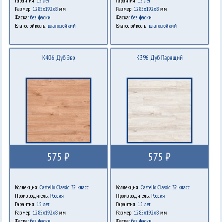
Гарантия:
15 лет
Гарантия:
15 лет
Размер:
1285х192х8
мм
Размер:
1285х192х8
мм
Фаска:
без фаски
Фаска:
без фаски
Влагостойкость:
влагостойкий
Влагостойкость:
влагостойкий
K406 Дуб Эвр
K396 Дуб Парящий
575 ₽
575 ₽
Коллекция:
Castello Classic 32 класс
Коллекция:
Castello Classic 32 класс
Производитель:
Россия
Производитель:
Россия
Гарантия:
15 лет
Гарантия:
15 лет
Размер:
1285х192х8
мм
Размер:
1285х192х8
мм
Фаска:
без фаски
Фаска:
без фаски