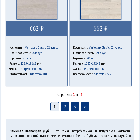
662 ₽
662 ₽
Коллекция:
Variostep Classic 32 класс
Коллекция:
Variostep Classic 32 класс
Производитель:
Беларусь
Производитель:
Беларусь
Гарантия:
20 лет
Гарантия:
20 лет
Размер:
1285x192x8
мм
Размер:
1285x192x8
мм
Фаска:
четырёхсторонняя
Фаска:
четырёхсторонняя
Влагостойкость:
влагостойкий
Влагостойкость:
влагостойкий
Страница
1
из
3
1
2
3
>
Ламинат Kronospan Дуб
– это самая востребованная и популярная категория
напольных покрытий в ассортименте немецкого бренда. Дубовая древесина не случайно