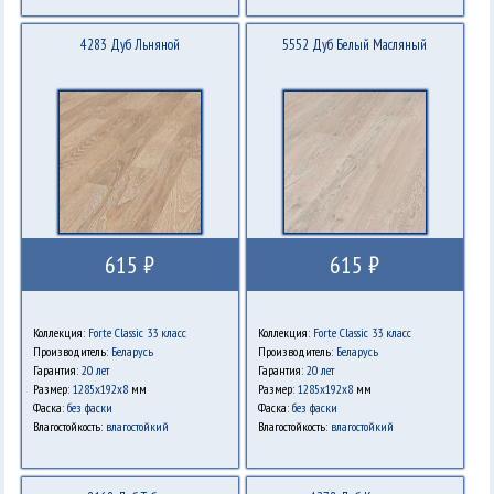
4283 Дуб Льняной
5552 Дуб Белый Масляный
615 ₽
615 ₽
Коллекция:
Forte Classic 33 класс
Коллекция:
Forte Classic 33 класс
Производитель:
Беларусь
Производитель:
Беларусь
Гарантия:
20 лет
Гарантия:
20 лет
Размер:
1285x192x8
мм
Размер:
1285x192x8
мм
Фаска:
без фаски
Фаска:
без фаски
Влагостойкость:
влагостойкий
Влагостойкость:
влагостойкий