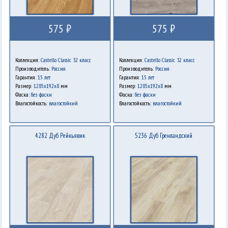
575 ₽
575 ₽
Коллекция:
Castello Classic 32 класс
Коллекция:
Castello Classic 32 класс
Производитель:
Россия
Производитель:
Россия
Гарантия:
15 лет
Гарантия:
15 лет
Размер:
1285х192х8
мм
Размер:
1285х192х8
мм
Фаска:
без фаски
Фаска:
без фаски
Влагостойкость:
влагостойкий
Влагостойкость:
влагостойкий
4282 Дуб Рейкьявик
5236 Дуб Гренландский