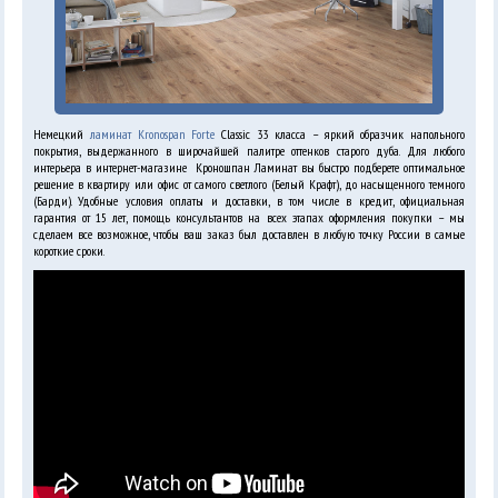
Немецкий
ламинат Kronospan Forte
Classic 33 класса – яркий образчик напольного
покрытия, выдержанного в широчайшей палитре оттенков старого дуба. Для любого
интерьера в интернет-магазине Кроношпан Ламинат вы быстро подберете оптимальное
решение в квартиру или офис от самого светлого (Белый Крафт), до насыщенного темного
(Барди). Удобные условия оплаты и доставки, в том числе в кредит, официальная
гарантия от 15 лет, помощь консультантов на всех этапах оформления покупки – мы
сделаем все возможное, чтобы ваш заказ был доставлен в любую точку России в самые
короткие сроки.