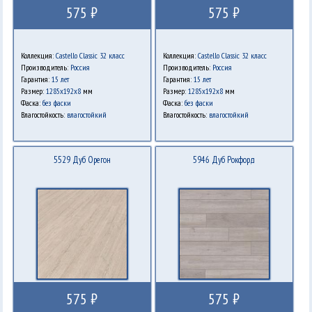
575 ₽
575 ₽
Коллекция:
Castello Classic 32 класс
Коллекция:
Castello Classic 32 класс
Производитель:
Россия
Производитель:
Россия
Гарантия:
15 лет
Гарантия:
15 лет
Размер:
1285х192х8
мм
Размер:
1285х192х8
мм
Фаска:
без фаски
Фаска:
без фаски
Влагостойкость:
влагостойкий
Влагостойкость:
влагостойкий
5529 Дуб Орегон
5946 Дуб Рокфорд
575 ₽
575 ₽