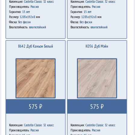
Коллекция:
Castello Classic 32 класс
Коллекция:
Castello Classic 32 класс
Производитель:
Россия
Производитель:
Россия
Гарантия:
15 лет
Гарантия:
15 лет
Размер:
1285х192х8
мм
Размер:
1285х192х8
мм
Фаска:
без фаски
Фаска:
без фаски
Влагостойкость:
влагостойкий
Влагостойкость:
влагостойкий
8642 Дуб Каньон Белый
K056 Дуб Мэйн
575 ₽
575 ₽
Коллекция:
Castello Classic 32 класс
Коллекция:
Castello Classic 32 класс
Производитель:
Россия
Производитель:
Россия