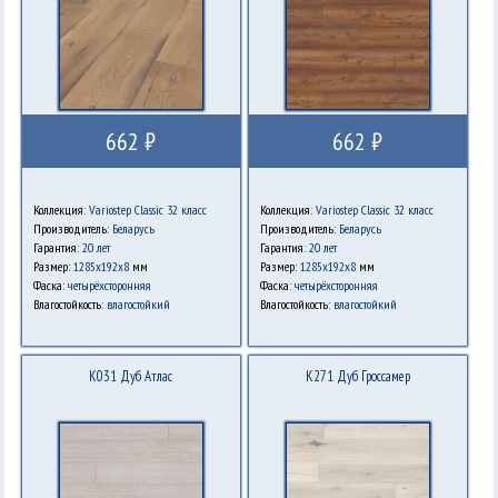
662 ₽
662 ₽
Коллекция:
Variostep Classic 32 класс
Коллекция:
Variostep Classic 32 класс
Производитель:
Беларусь
Производитель:
Беларусь
Гарантия:
20 лет
Гарантия:
20 лет
Размер:
1285x192x8
мм
Размер:
1285x192x8
мм
Фаска:
четырёхсторонняя
Фаска:
четырёхсторонняя
Влагостойкость:
влагостойкий
Влагостойкость:
влагостойкий
K031 Дуб Атлас
K271 Дуб Гроссамер