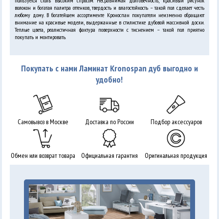
пользуется столь высоким спросом. Несравнимая долговечность, красивый рисунок
волокон и богатая палитра оттенков, твердость и влагостойкость – такой пол сделает честь
любому дому. В богатейшем ассортименте Кроноспан покупатели неизменно обращают
внимание на красивые модели, выдержанные в стилистике дубовой массивной доски.
Теплые цвета, реалистичная фактура поверхности с тиснением – такой пол приятно
покупать и монтировать.
Покупать с нами Ламинат Kronospan дуб выгодно и
удобно!
Самовывоз в Москве
Доставка по России
Подбор аксессуаров
Обмен или возврат товара
Официальная гарантия
Оригинальная продукция