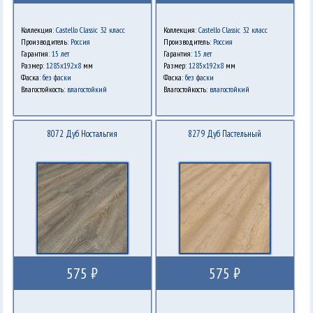
Коллекция:
Castello Classic 32 класс
Коллекция:
Castello Classic 32 класс
Производитель:
Россия
Производитель:
Россия
Гарантия:
15 лет
Гарантия:
15 лет
Размер:
1285х192х8
мм
Размер:
1285х192х8
мм
Фаска:
без фаски
Фаска:
без фаски
Влагостойкость:
влагостойкий
Влагостойкость:
влагостойкий
8072 Дуб Ностальгия
8279 Дуб Пастельный
575 ₽
575 ₽