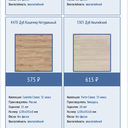
Влагостойкость:
влагостойкий
Влагостойкость:
влагостойкий
K470 Дуб Кашемир Натуральный
5303 Дуб Альпийский
575 ₽
615 ₽
Коллекция:
Castello Classic 32 класс
Коллекция:
Forte Classic 33 класс
Производитель:
Россия
Производитель:
Беларусь
Гарантия:
15 лет
Гарантия:
20 лет
Размер:
1285х192х8
мм
Размер:
1285x192x8
мм
Фаска:
без фаски
Фаска:
без фаски
Влагостойкость:
влагостойкий
Влагостойкость:
влагостойкий