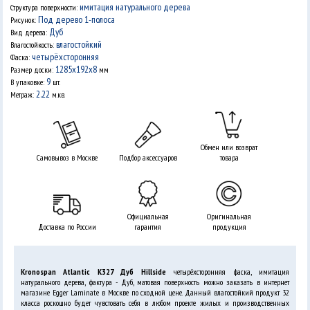
имитация натурального дерева
Структура поверхности:
Под дерево 1-полоса
Рисунок:
Дуб
Вид дерева:
влагостойкий
Влагостойкость:
четырёхсторонняя
Фаска:
1285х192х8
Размер доски:
мм
9
В упаковке:
шт.
2.22
Метраж:
м.кв.
Обмен или возврат
Самовывоз в Москве
Подбор аксессуаров
товара
Официальная
Оригинальная
Доставка по России
гарантия
продукция
Kronospan Atlantic K327 Дуб Hillside
четырёхсторонняя фаска, имитация
натурального дерева, фактура - Дуб, матовая поверхность можно заказать в интернет
магазине Egger Laminate в Москве по сходной цене. Данный влагостойкий продукт 32
класса роскошно будет чувстовать себя в любом проекте жилых и производственных