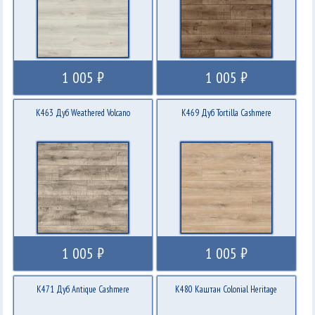
1 005 ₽
1 005 ₽
K463 Дуб Weathered Volcano
K469 Дуб Tortilla Cashmere
1 005 ₽
1 005 ₽
K471 Дуб Antique Cashmere
K480 Каштан Colonial Heritage