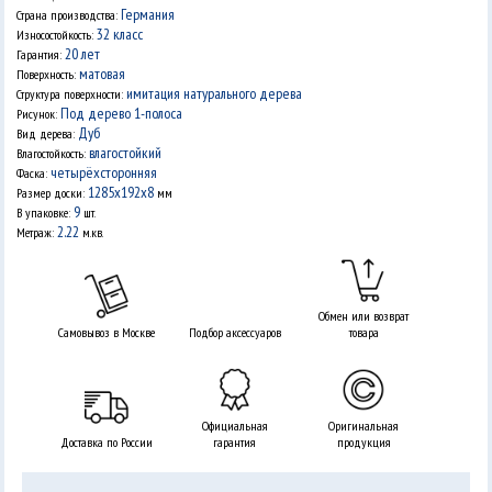
Германия
Страна производства:
32 класс
Износостойкость:
20 лет
Гарантия:
матовая
Поверхность:
имитация натурального дерева
Структура поверхности:
Под дерево 1-полоса
Рисунок:
Дуб
Вид дерева:
влагостойкий
Влагостойкость:
четырёхсторонняя
Фаска:
1285х192х8
Размер доски:
мм
9
В упаковке:
шт.
2.22
Метраж:
м.кв.
Обмен или возврат
Самовывоз в Москве
Подбор аксессуаров
товара
Официальная
Оригинальная
Доставка по России
гарантия
продукция