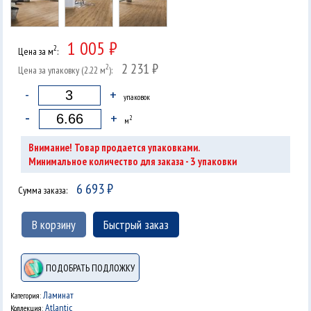
1 005 ₽
2
Цена за м
:
2 231 ₽
2
Цена за упаковку (2.22 м
):
-
+
упаковок
-
+
2
м
Внимание! Товар продается упаковками.
3
Минимальное количество для заказа -
упаковки
6 693
₽
Сумма заказа:
В корзину
Быстрый заказ
ПОДОБРАТЬ ПОДЛОЖКУ
Ламинат
Категория:
Atlantic
Коллекция: