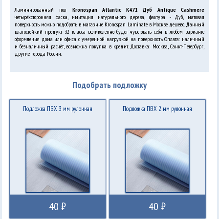
Ламинированный пол
Kronospan Atlantic K471 Дуб Antique Cashmere
четырёхсторонняя фаска, имитация натурального дерева, фактура - Дуб, матовая
поверхность можно подобрать в магазине Kronospan Laminate в Москве дешево. Данный
влагостойкий продукт 32 класса великолепно будет чувстовать себя в любом варианте
оформления дома или офиса с умеренной нагрузкой на поверхность. Оплата: наличный
и безналичный расчёт, возможна покупка в кредит. Доставка: Москва, Санкт-Петербург,
другие города России.
Подобрать подложку
Подложка ПВХ 3 мм рулонная
Подложка ПВХ 2 мм рулонная
40 ₽
40 ₽