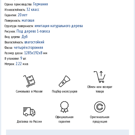
Германия
Страна производства:
32 класс
Износостойкость:
20 лет
Гарантия:
матовая
Поверхность:
имитация натурального дерева
Структура поверхности:
Под дерево 1-полоса
Рисунок:
Дуб
Вид дерева:
влагостойкий
Влагостойкость:
четырёхсторонняя
Фаска:
1285х192х8
Размер доски:
мм
9
В упаковке:
шт.
2.22
Метраж:
м.кв.
Обмен или возврат
Самовывоз в Москве
Подбор аксессуаров
товара
Официальная
Оригинальная
Доставка по России
гарантия
продукция