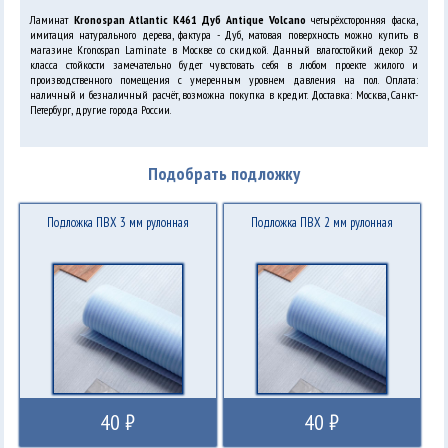
Ламинат
Kronospan Atlantic K461 Дуб Antique Volcano
четырёхсторонняя фаска,
имитация натурального дерева, фактура - Дуб, матовая поверхность можно купить в
магазине Kronospan Laminate в Москве со скидкой. Данный влагостойкий декор 32
класса стойкости замечательно будет чувстовать себя в любом проекте жилого и
производственного помещения с умеренным уровнем давления на пол. Оплата:
наличный и безналичный расчёт, возможна покупка в кредит. Доставка: Москва, Санкт-
Петербург, другие города России.
Подобрать подложку
Подложка ПВХ 3 мм рулонная
Подложка ПВХ 2 мм рулонная
40 ₽
40 ₽