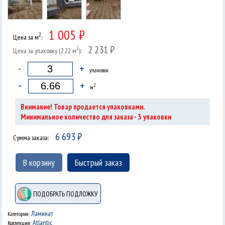
1 005 ₽
2
Цена за м
:
2 231 ₽
2
Цена за упаковку (2.22 м
):
-
+
упаковок
-
+
2
м
Внимание! Товар продается упаковками.
3
Минимальное количество для заказа -
упаковки
6 693
₽
Сумма заказа:
В корзину
Быстрый заказ
ПОДОБРАТЬ ПОДЛОЖКУ
Ламинат
Категория:
Atlantic
Коллекция: